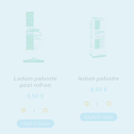
INFORMACION SOBRE LA PROTECCIÓN DE TUS
DATOS
Responsable:
Finalidad:
Legitimación:
Destinatarios:
Derechos:
link
Información adicional
link
Ledum palustre
ledum palustre
post roll-on
8,50
€
8,50
€