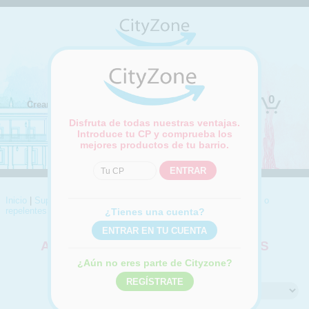
(Cambiar ubicación)
0
Crear cuenta
Iniciar sesión
Disfruta de todas nuestras ventajas.
Introduce tu CP y comprueba los
mejores productos de tu barrio.
Inicio
|
Supermercado
|
Droguería
|
Insecticidas
|
Ahuyentadores o
repelentes
¿Tienes una cuenta?
AHUYENTADORES O REPELENTES
Compra online Ahuyentadores o repelentes
¿Aún no eres parte de Cityzone?
Ordenar por: