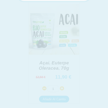
INFORMACION SOBRE LA PROTECCIÓN DE TUS
DATOS
Responsable:
Finalidad:
Legitimación:
Destinatarios:
Derechos:
link
Información adicional
link
Açai. Euterpe
Oleracea. 70g
11,90
€
12,50
€