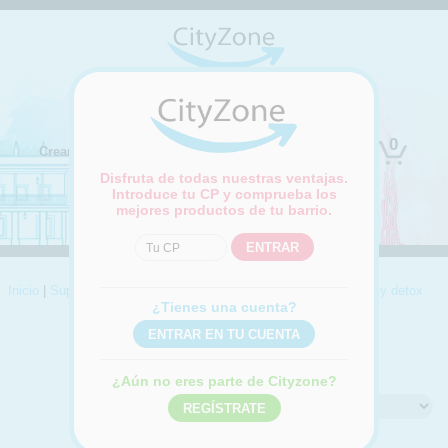
(Cambiar ubicación)
0
Crear cuenta
Iniciar sesión
Disfruta de todas nuestras ventajas.
Introduce tu CP y comprueba los
mejores productos de tu barrio.
Inicio
|
Supermercado
|
Parafarmacia
|
Fitoterapia
|
Antioxidante y detox
¿Tienes una cuenta?
ANTIOXIDANTE Y DETOX
Compra online Antioxidante y detox
¿Aún no eres parte de Cityzone?
Ordenar por: