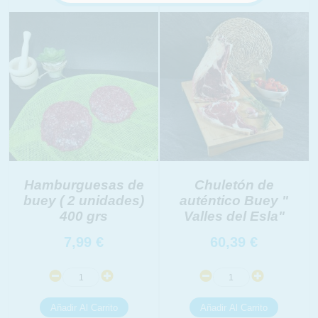
Hamburguesas de
Chuletón de
INFORMACION SOBRE LA PROTECCIÓN DE TUS
buey ( 2 unidades)
auténtico Buey "
DATOS
400 grs
Valles del Esla"
Responsable:
Finalidad:
7,99
€
60,39
€
Legitimación:
Destinatarios:
Derechos: