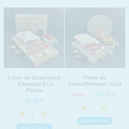
link
Información adicional
link
Lomo de Buey/Vaca
Filete de
- Especial A La
Lomo/Entrecot Vaca
Piedra
24,79
€
28,05
€
32,39
€