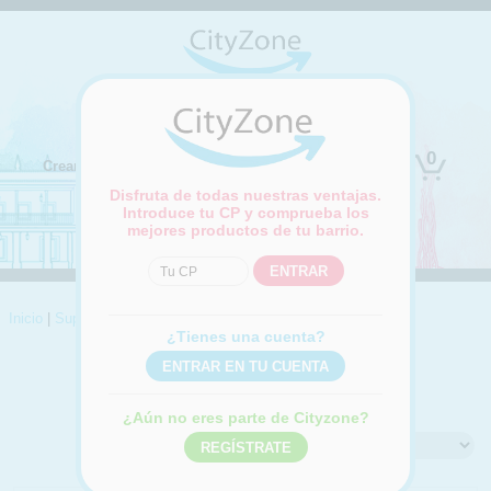
(Cambiar ubicación)
0
Crear cuenta
Iniciar sesión
Disfruta de todas nuestras ventajas.
Introduce tu CP y comprueba los
mejores productos de tu barrio.
Inicio
|
Supermercado
|
Carnicería y pollería
|
Buey
¿Tienes una cuenta?
BUEY
Compra online Buey
¿Aún no eres parte de Cityzone?
Ordenar por: