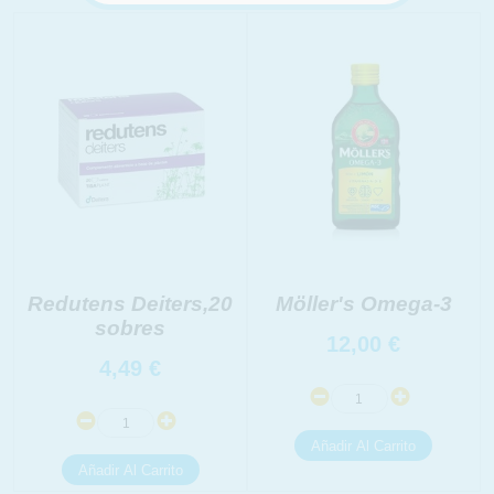
INFORMACION SOBRE LA PROTECCIÓN DE TUS
DATOS
Responsable:
Finalidad:
Legitimación:
Destinatarios:
Derechos:
link
Información adicional
link
Redutens Deiters,20
Möller's Omega-3
sobres
12,00
€
4,49
€