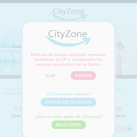
(Cambiar ubicación)
0
Crear cuenta
Iniciar sesión
Disfruta de todas nuestras ventajas.
Introduce tu CP y comprueba los
mejores productos de tu barrio.
Inicio
|
Supermercado
|
Parafarmacia
|
Fitoterapia
|
Cardiovascular y
circulatorio
¿Tienes una cuenta?
CARDIOVASCULAR Y CIRCULATORIO
Compra online productos para Cardiovascular y circulatorio
¿Aún no eres parte de Cityzone?
Ordenar por: