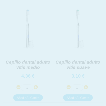
INFORMACION SOBRE LA PROTECCIÓN DE TUS
DATOS
Responsable:
Finalidad:
Legitimación:
Destinatarios:
Derechos:
link
Información adicional
link
Cepillo dental adulto
Cepillo dental adulto
Vitis medio
Vitis suave
4,36
€
3,10
€