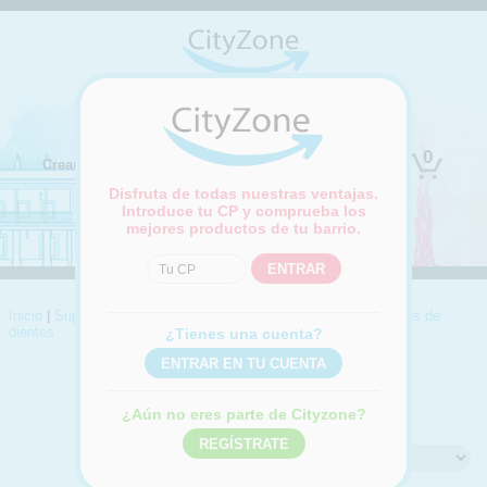
(Cambiar ubicación)
0
Crear cuenta
Iniciar sesión
Disfruta de todas nuestras ventajas.
Introduce tu CP y comprueba los
mejores productos de tu barrio.
Inicio
|
Supermercado
|
Higiene personal
|
Higiene bucal
|
Cepillos de
dientes
¿Tienes una cuenta?
CEPILLOS DE DIENTES
Compra online Cepillos de dientes
¿Aún no eres parte de Cityzone?
Ordenar por: