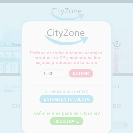
(Cambiar ubicación)
0
Crear cuenta
Iniciar sesión
Disfruta de todas nuestras ventajas.
Introduce tu CP y comprueba los
mejores productos de tu barrio.
Inicio
|
Supermercado
|
Charcutería y quesos
|
Fiambres y cocidos
|
Chicharrones y cabeza de cerdo
¿Tienes una cuenta?
CHICHARRONES Y CABEZA DE CERDO
Compra online Chicharrones y cabeza de cerdo
¿Aún no eres parte de Cityzone?
Ordenar por: