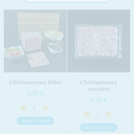
INFORMACION SOBRE LA PROTECCIÓN DE TUS
DATOS
Chicharrones fritos
Chicharrones
cocidos
Responsable:
2,15
€
Finalidad:
2,15
€
Legitimación:
Destinatarios:
Derechos: