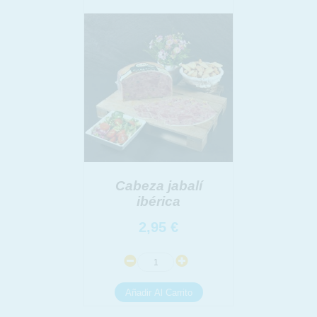
link
Información adicional
link
Cabeza jabalí
ibérica
2,95
€