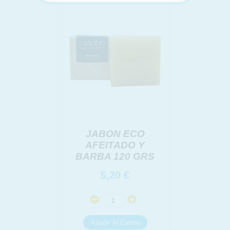
INFORMACION SOBRE LA PROTECCIÓN DE TUS
DATOS
Responsable:
Finalidad:
Legitimación:
Destinatarios:
Derechos:
link
JABON ECO
Información adicional
link
AFEITADO Y
BARBA 120 GRS
5,20
€