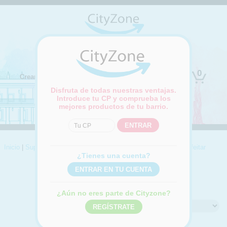
(Cambiar ubicación)
0
Crear cuenta
Iniciar sesión
Disfruta de todas nuestras ventajas.
Introduce tu CP y comprueba los
mejores productos de tu barrio.
Inicio
|
Supermercado
|
Higiene personal
|
Afeitado
|
Crema de afeitar
¿Tienes una cuenta?
CREMA DE AFEITAR
Compra online Crema de afeitar
¿Aún no eres parte de Cityzone?
Ordenar por: