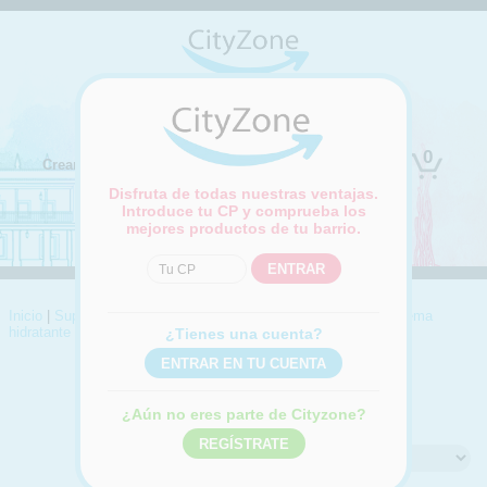
(Cambiar ubicación)
0
Crear cuenta
Iniciar sesión
Disfruta de todas nuestras ventajas.
Introduce tu CP y comprueba los
mejores productos de tu barrio.
Inicio
|
Supermercado
|
Higiene personal
|
Cosmética facial
|
Crema
hidratante
¿Tienes una cuenta?
CREMA HIDRATANTE
Compra online Crema hidratante
¿Aún no eres parte de Cityzone?
Ordenar por: