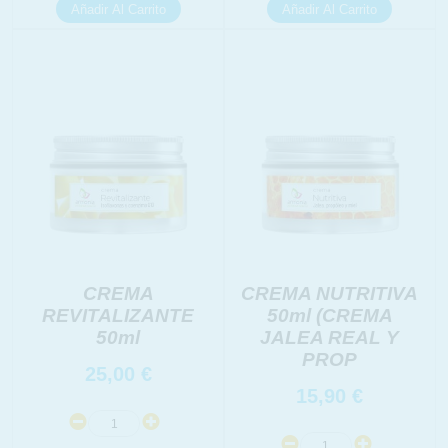
INFORMACION SOBRE LA PROTECCIÓN DE TUS
DATOS
Responsable:
Finalidad:
Legitimación:
Destinatarios:
Derechos:
CREMA
CREMA NUTRITIVA
link
Información adicional
link
REVITALIZANTE
50ml (CREMA
50ml
JALEA REAL Y
PROP
25,00
€
15,90
€