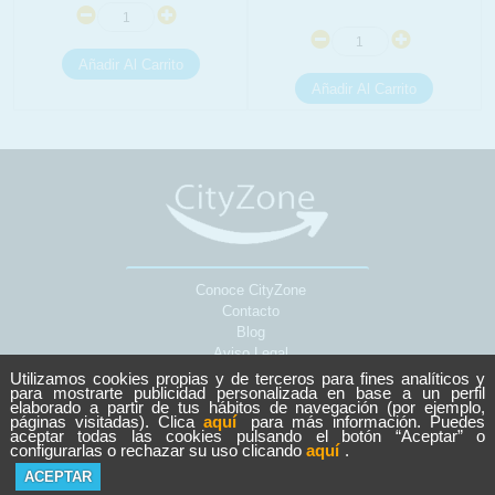
Conoce CityZone
Contacto
Blog
Aviso Legal
Sobre Cookies
Utilizamos cookies propias y de terceros para fines analíticos y
para mostrarte publicidad personalizada en base a un perfil
Política de Privacidad
elaborado a partir de tus hábitos de navegación (por ejemplo,
páginas visitadas). Clica
aquí
para más información. Puedes
aceptar todas las cookies pulsando el botón “Aceptar” o
Copyright © 2026 CityZone.
configurarlas o rechazar su uso clicando
aquí
.
Todos los derechos reservados.
POWERED BY
NOPCOMMERCE