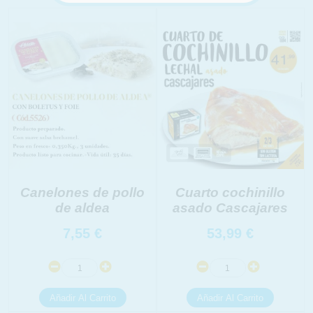
INFORMACION SOBRE LA PROTECCIÓN DE TUS
DATOS
Canelones de pollo
Cuarto cochinillo
de aldea
asado Cascajares
Responsable:
Finalidad:
7,55
€
53,99
€
Legitimación:
Destinatarios:
Derechos: