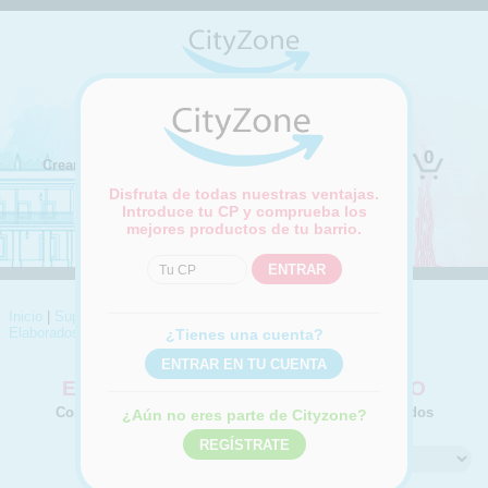
(Cambiar ubicación)
0
Crear cuenta
Iniciar sesión
Disfruta de todas nuestras ventajas.
Introduce tu CP y comprueba los
mejores productos de tu barrio.
Inicio
|
Supermercado
|
Congelados
|
Aves y carne congelada
|
Elaborados de carne y pollo
¿Tienes una cuenta?
ELABORADOS DE CARNE Y POLLO
Compra online Elaborados de carne y pollo congelados
¿Aún no eres parte de Cityzone?
Ordenar por: