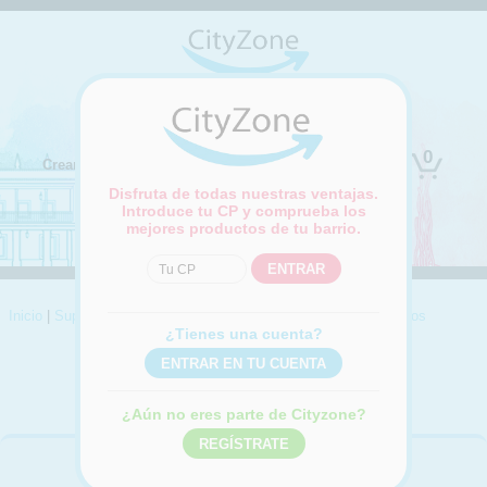
(Cambiar ubicación)
0
Crear cuenta
Iniciar sesión
Disfruta de todas nuestras ventajas.
Introduce tu CP y comprueba los
mejores productos de tu barrio.
Inicio
|
Supermercado
|
Charcutería y quesos
|
Embutidos Ibéricos
¿Tienes una cuenta?
EMBUTIDOS IBÉRICOS
Compra online Embutidos Ibéricos
¿Aún no eres parte de Cityzone?