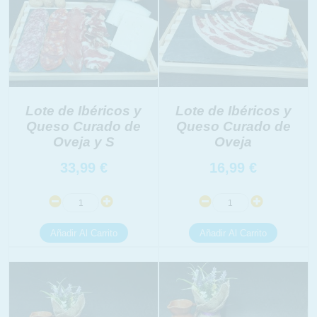
Lote de Ibéricos y
Lote de Ibéricos y
Queso Curado de
Queso Curado de
INFORMACION SOBRE LA PROTECCIÓN DE TUS
Oveja y S
Oveja
DATOS
Responsable:
33,99
€
16,99
€
Finalidad:
Legitimación:
Destinatarios:
Derechos:
link
Información adicional
link