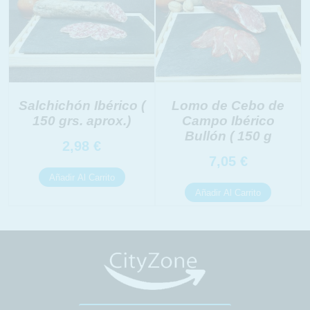
Salchichón Ibérico (
Lomo de Cebo de
150 grs. aprox.)
Campo Ibérico
Bullón ( 150 g
2,98
€
7,05
€