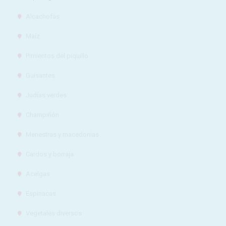
Alcachofas
Maíz
Pimientos del piquillo
Guisantes
INFORMACION 
Judías verdes
Responsable:
Finalidad:
Champiñón
Legitimación:
Destinatarios
Menestras y macedonias
Cardos y borraja
Derechos:
Información ad
Acelgas
Espinacas
Vegetales diversos