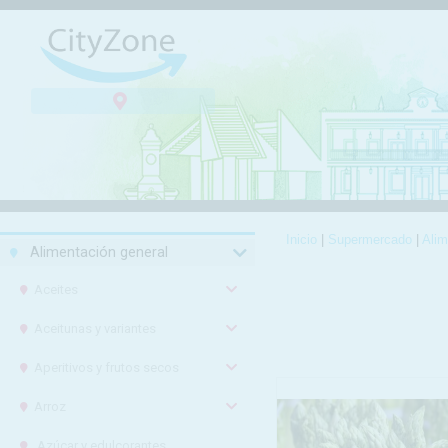
Inicio
|
Supermercado
|
Alim
Alimentación general
Aceites
Aceitunas y variantes
Aperitivos y frutos secos
Arroz
Azúcar y edulcorantes