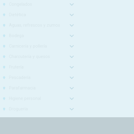
Congelados
Dietética
Aguas, refrescos y zumos
Bodega
Carnicería y pollería
Charcutería y quesos
Frutería
Pescadería
Parafarmacia
Higiene personal
Droguería