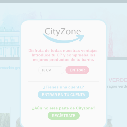
Disfruta de todas nuestras ventajas.
Introduce tu CP y comprueba los
mejores productos de tu barrio.
entación general
|
Conservas vegetales
|
Espárragos verdes
ESPÁRRAGOS VERD
Compra online Espárragos verd
¿Tienes una cuenta?
¿Aún no eres parte de Cityzone?