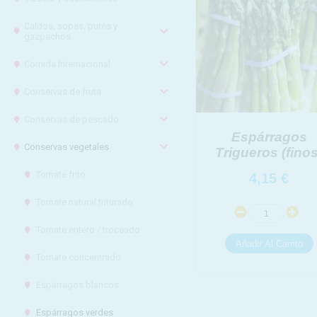
Caldos, sopas, purés y
gazpachos
Comida Internacional
Conservas de fruta
Conservas de pescado
Espárragos
Conservas vegetales
Trigueros (finos
Tomate frito
4,15
€
Tomate natural triturado
Tomate entero / troceado
Tomate concentrado
Espárragos blancos
Espárragos verdes