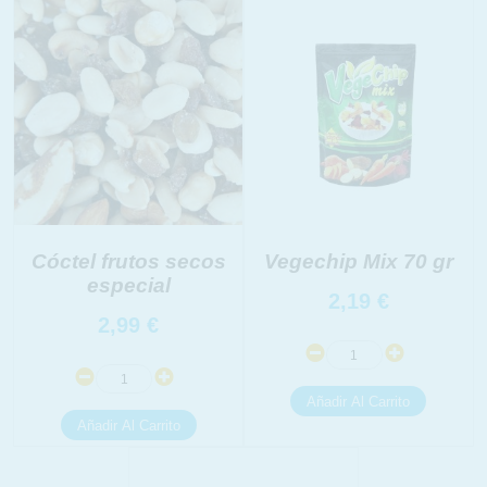
INFORMACION SOBRE LA PROTECCIÓN DE TUS
DATOS
Responsable:
Finalidad:
Legitimación:
Destinatarios:
Derechos:
link
Información adicional
link
Cóctel frutos secos
Vegechip Mix 70 gr
especial
2,19
€
2,99
€