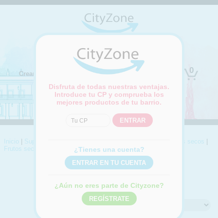
(Cambiar ubicación)
0
Crear cuenta
Iniciar sesión
Disfruta de todas nuestras ventajas.
Introduce tu CP y comprueba los
mejores productos de tu barrio.
Inicio
|
Supermercado
|
Alimentación general
|
Aperitivos y frutos secos
|
Frutos secos diversos
¿Tienes una cuenta?
FRUTOS SECOS DIVERSOS
Compra online Frutos secos diversos
¿Aún no eres parte de Cityzone?
Ordenar por: