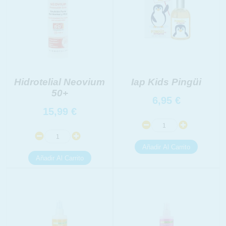
Hidrotelial Neovium
Iap Kids Pingüi
50+
6,95
€
15,99
€