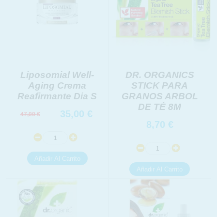
Liposomial Well-
DR. ORGANICS
Aging Crema
STICK PARA
Reafirmante Dia S
GRANOS ARBOL
DE TÉ 8M
35,00
€
47,00
€
8,70
€