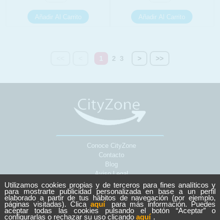
<<
<
1
2
3
>
>>
Conoce CityZone
Contacto
Blog
Aviso Legal
Sobre Cookies
Utilizamos cookies propias y de terceros para fines analíticos y
para mostrarte publicidad personalizada en base a un perfil
Política de Privacidad
elaborado a partir de tus hábitos de navegación (por ejemplo,
páginas visitadas). Clica
aquí
para más información. Puedes
aceptar todas las cookies pulsando el botón “Aceptar” o
Copyright © 2026 CityZone.
configurarlas o rechazar su uso clicando
aquí
.