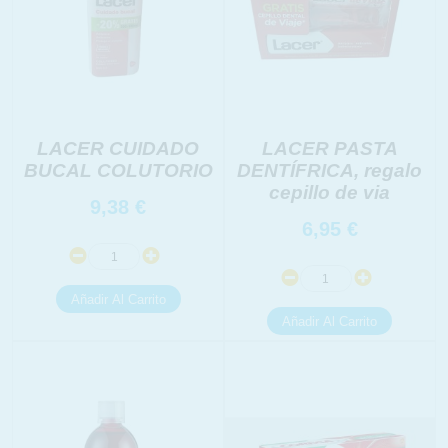
INFORMACION SOBRE LA PROTECCIÓN DE TUS
DATOS
LACER CUIDADO
LACER PASTA
Responsable:
Finalidad:
BUCAL COLUTORIO
DENTÍFRICA, regalo
cepillo de via
9,38
€
Legitimación:
Destinatarios:
6,95
€
Derechos:
link
Información adicional
link