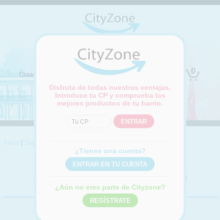
(Cambiar ubicación)
0
Crear cuenta
Iniciar sesión
Disfruta de todas nuestras ventajas.
Introduce tu CP y comprueba los
mejores productos de tu barrio.
Inicio
|
Supermercado
|
Higiene personal
¿Tienes una cuenta?
HIGIENE PERSONAL
Compra online productos para la higiene personal
¿Aún no eres parte de Cityzone?