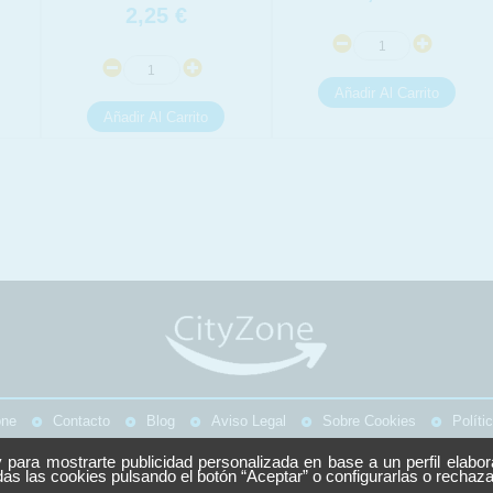
2,25
€
one
Contacto
Blog
Aviso Legal
Sobre Cookies
Políti
y para mostrarte publicidad personalizada en base a un perfil elabo
Copyright © 2026 CityZone.
s las cookies pulsando el botón “Aceptar” o configurarlas o rechaz
Todos los derechos reservados.