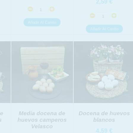
2,59
€
link
icional
link
de
Media docena de
Docena de huevos
s
huevos camperos
blancos
Velasco
4,59
€