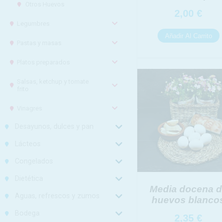
Otros Huevos
Derechos:
2,00
€
Información ad
Legumbres
Pastas y masas
Platos preparados
Salsas, ketchup y tomate
frito
Vinagres
Desayunos, dulces y pan
Lácteos
Congelados
Dietética
Media docena 
Aguas, refrescos y zumos
huevos blanco
Bodega
2,35
€