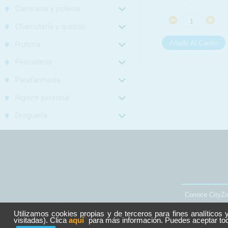
Carnicería y pollería
Charcutería y quesos
Frutería
Pescadería
Parafarmacia
Higiene personal
Droguería
Conoce CityZ
Utilizamos cookies propias y de terceros para fines analíticos 
visitadas). Clica
aquí
para más información. Puedes aceptar toda