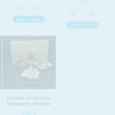
2,79
€
Docena de huevos
camperos Velasco
4,29
€