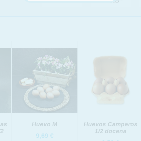
CAMPEROS
SUELO
SOBRE LA PROTECCIÓN DE TUS DATOS
mas
Huevo M
Huevos Camperos
/2
1/2 docena
:
9,69
€