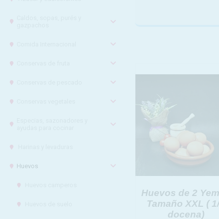
Caldos, sopas, purés y
gazpachos
Comida Internacional
Conservas de fruta
Conservas de pescado
Conservas vegetales
Especias, sazonadores y
ayudas para cocinar
Harinas y levaduras
INFORMACION 
Huevos
Responsable:
Finalidad:
Huevos camperos
Huevos de 2 Ye
Legitimación:
Tamaño XXL ( 1
Destinatarios
Huevos de suelo
docena)