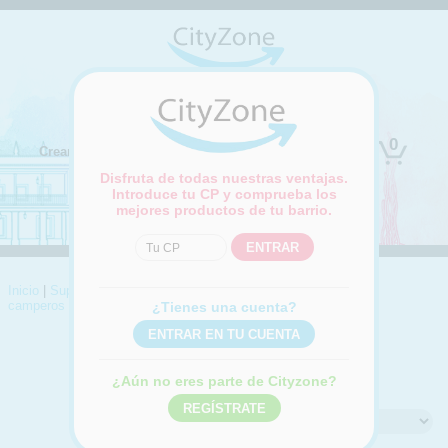
(Cambiar ubicación)
0
Crear cuenta
Iniciar sesión
Disfruta de todas nuestras ventajas.
Introduce tu CP y comprueba los
mejores productos de tu barrio.
Inicio
|
Supermercado
|
Alimentación general
|
Huevos
|
Huevos
camperos
¿Tienes una cuenta?
HUEVOS CAMPEROS
Compra online Huevos camperos
¿Aún no eres parte de Cityzone?
Ordenar por: