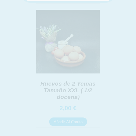
INFORMACION SOBRE LA PROTECCIÓN DE TUS
DATOS
Responsable:
Finalidad:
Legitimación:
Destinatarios:
Derechos:
link
Información adicional
link
Huevos de 2 Yemas
Tamaño XXL ( 1/2
docena)
2,00
€