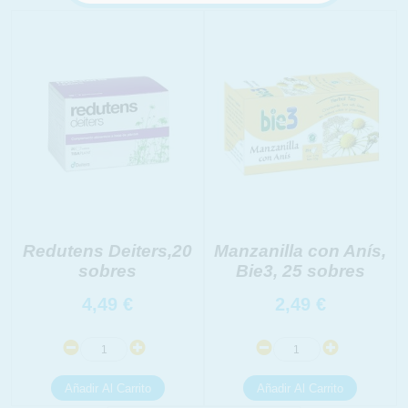
INFORMACION SOBRE LA PROTECCIÓN DE TUS
Redutens Deiters,20
Manzanilla con Anís,
DATOS
sobres
Bie3, 25 sobres
Responsable:
Finalidad:
4,49
€
2,49
€
Legitimación:
Destinatarios:
Derechos: