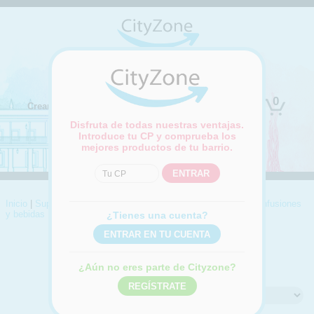
(Cambiar ubicación)
0
Crear cuenta
Iniciar sesión
Disfruta de todas nuestras ventajas.
Introduce tu CP y comprueba los
mejores productos de tu barrio.
Inicio
|
Supermercado
|
Dietética
|
Productos control de peso
|
Infusiones
y bebidas
¿Tienes una cuenta?
INFUSIONES Y BEBIDAS
Compra online Infusiones y bebidas
¿Aún no eres parte de Cityzone?
Ordenar por: