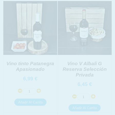
Vino tinto Patanegra
Vino V Albali G
INFORMACION SOBRE LA PROTECCIÓN DE TUS
Apasionado
Reserva Selección
DATOS
Privada
6,99
€
Responsable:
6,45
€
Finalidad:
Legitimación:
Destinatarios:
Derechos: