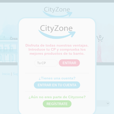
(Cambiar ubicación)
0
Crear cuenta
Iniciar sesión
Disfruta de todas nuestras ventajas.
Introduce tu CP y comprueba los
mejores productos de tu barrio.
Inicio
|
Supermercado
|
Bodega
|
Vino Tinto
|
Otros vinos tintos
¿Tienes una cuenta?
OTROS VINOS TINTOS
Compra online Otros vinos tintos
¿Aún no eres parte de Cityzone?
Ordenar por: