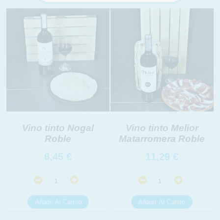
Vino tinto Nogal
Vino tinto Melior
Roble
Matarromera Roble
6,45
€
11,29
€