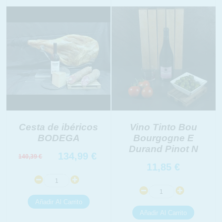
link
Información adicional
link
Cesta de ibéricos
Vino Tinto Bou
BODEGA
Bourgogne E
Durand Pinot N
134,99
€
140,39
€
11,85
€