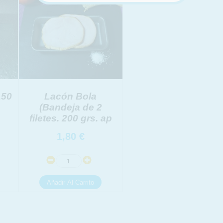
SOBRE LA PROTECCIÓN DE TUS DATOS
150
Lacón Bola
(Bandeja de 2
filetes. 200 grs. ap
:
1,80
€
link
icional
link