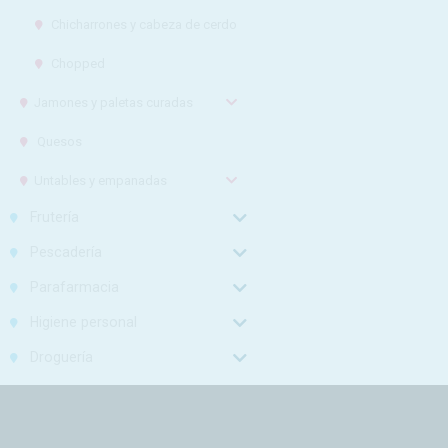
Chicharrones y cabeza de cerdo
Chopped
Jamones y paletas curadas
Quesos
Untables y empanadas
Frutería
Pescadería
Parafarmacia
Higiene personal
Droguería