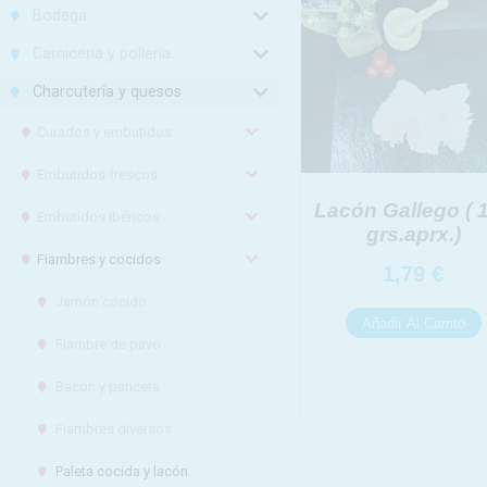
Bodega
Carnicería y pollería
Charcutería y quesos
Curados y embutidos
Embutidos frescos
INFORMACION 
Lacón Gallego ( 
Responsable:
Embutidos Ibéricos
Finalidad:
grs.aprx.)
Fiambres y cocidos
Legitimación:
1,79
€
Destinatarios
Jamón cocido
Derechos:
Fiambre de pavo
Información ad
Bacon y panceta
Fiambres diversos
Paleta cocida y lacón