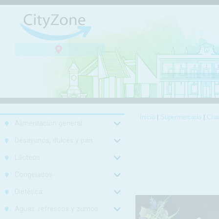
Inicio
|
Supermercado
|
Char
Alimentación general
Desayunos, dulces y pan
Lácteos
Congelados
Dietética
Aguas, refrescos y zumos