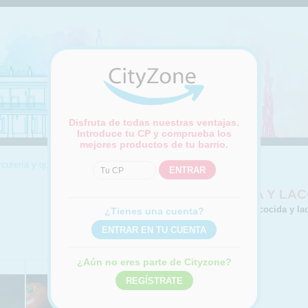
Disfruta de todas nuestras ventajas.
Introduce tu CP y comprueba los
mejores productos de tu barrio.
cutería y quesos
|
Fiambres y cocidos
|
Paleta cocida y lacón
PALETA COCIDA Y LA
Compra online Paleta cocida y la
¿Tienes una cuenta?
¿Aún no eres parte de Cityzone?