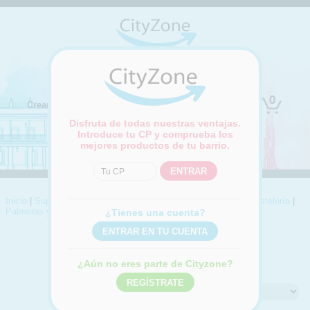
(Cambiar ubicación)
0
Crear cuenta
Iniciar sesión
Disfruta de todas nuestras ventajas.
Introduce tu CP y comprueba los
mejores productos de tu barrio.
Inicio
|
Supermercado
|
Desayunos, dulces y pan
|
Bollería y pastelería
|
Palmeras y hojaldres
¿Tienes una cuenta?
PALMERAS Y HOJALDRES
Compra online Palmeras y hojaldres
¿Aún no eres parte de Cityzone?
Ordenar por: