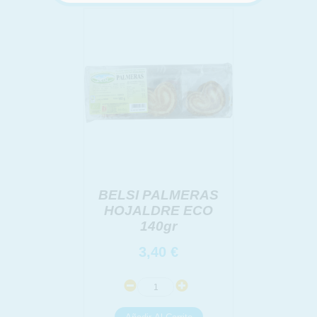
INFORMACION SOBRE LA PROTECCIÓN DE TUS
DATOS
Responsable:
Finalidad:
Legitimación:
Destinatarios:
Derechos:
link
Información adicional
link
BELSI PALMERAS
HOJALDRE ECO
140gr
3,40
€