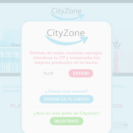
(Cambiar ubicación)
0
Crear cuenta
Iniciar sesión
Disfruta de todas nuestras ventajas.
Introduce tu CP y comprueba los
mejores productos de tu barrio.
Inicio
|
Supermercado
|
Dietética
|
Alimentación básica dietética
|
Platos
preparados y elaborados
¿Tienes una cuenta?
PLATOS PREPARADOS Y ELABORADOS
Compra online Platos preparados y elaborados
¿Aún no eres parte de Cityzone?
Ordenar por: