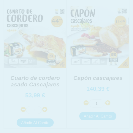
INFORMACION SOBRE LA PROTECCIÓN DE TUS
DATOS
Responsable:
Finalidad:
Legitimación:
Destinatarios:
Derechos:
link
Información adicional
link
Cuarto de cordero
Capón cascajares
asado Cascajares
140,39
€
53,99
€