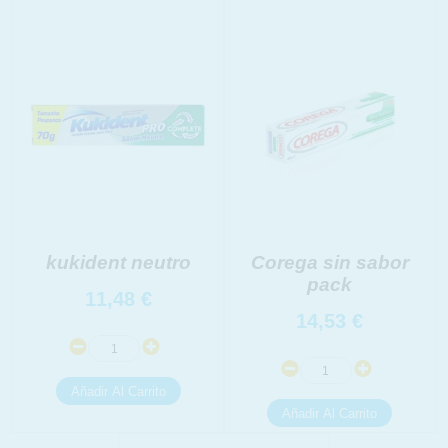
INFORMACION SOBRE LA PROTECCIÓN DE TUS
DATOS
Responsable:
Finalidad:
Legitimación:
Destinatarios:
Derechos:
link
Información adicional
link
kukident neutro
Corega sin sabor
pack
11,48
€
14,53
€