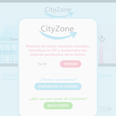
(Cambiar ubicación)
0
Crear cuenta
Iniciar sesión
Disfruta de todas nuestras ventajas.
Introduce tu CP y comprueba los
mejores productos de tu barrio.
Inicio
|
Supermercado
|
Aguas, refrescos y zumos
|
Refrescos y gaseosa
|
Refrescos diversos
¿Tienes una cuenta?
REFRESCOS DIVERSOS
Compra online Refrescos diversos
¿Aún no eres parte de Cityzone?
Ordenar por: