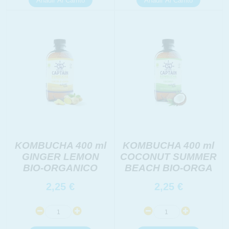
KOMBUCHA 400 ml
KOMBUCHA 400 ml
INFORMACION SOBRE LA PROTECCIÓN DE TUS
GINGER LEMON
COCONUT SUMMER
DATOS
BIO-ORGANICO
BEACH BIO-ORGA
Responsable:
Finalidad:
2,25
€
2,25
€
Legitimación:
Destinatarios: