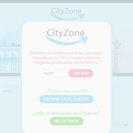
(Cambiar ubicación)
0
Crear cuenta
Iniciar sesión
Disfruta de todas nuestras ventajas.
Introduce tu CP y comprueba los
mejores productos de tu barrio.
Inicio
|
Supermercado
|
Carnicería y pollería
|
Aves y pollo
|
Resto de
aves
¿Tienes una cuenta?
RESTO DE AVES
Compra online codornices, perdices, pichones
¿Aún no eres parte de Cityzone?
Ordenar por: