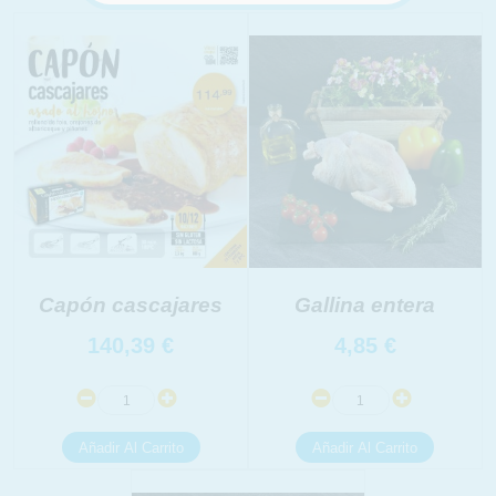
INFORMACION SOBRE LA PROTECCIÓN DE TUS
DATOS
Capón cascajares
Gallina entera
Responsable:
Finalidad:
140,39
€
4,85
€
Legitimación:
Destinatarios:
Derechos: