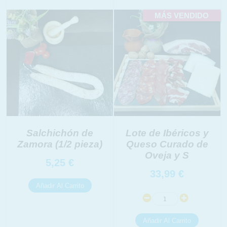
MÁS VENDIDO
INFORMACION SOBRE LA PROTECCIÓN DE TUS
DATOS
Salchichón de
Lote de Ibéricos y
Zamora (1/2 pieza)
Queso Curado de
Responsable:
Finalidad:
Oveja y S
5,25
€
33,99
€
Legitimación:
Destinatarios:
Derechos: