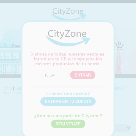
(Cambiar ubicación)
0
Crear cuenta
Iniciar sesión
Disfruta de todas nuestras ventajas.
Introduce tu CP y comprueba los
mejores productos de tu barrio.
Inicio
|
Supermercado
|
Charcutería y quesos
|
Curados y embutidos
|
Salchichón
¿Tienes una cuenta?
SALCHICHÓN
Compra online Salchichón
¿Aún no eres parte de Cityzone?
Ordenar por: