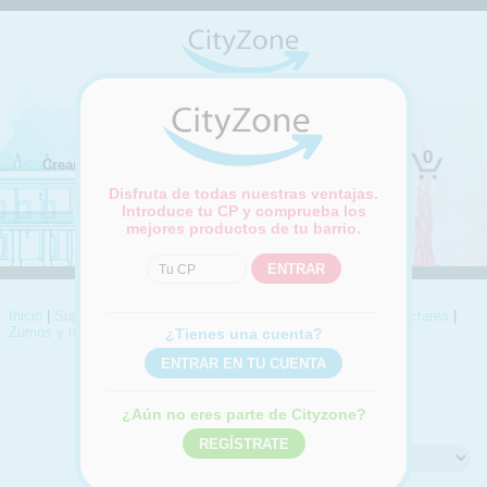
(Cambiar ubicación)
0
Crear cuenta
Iniciar sesión
Disfruta de todas nuestras ventajas.
Introduce tu CP y comprueba los
mejores productos de tu barrio.
Inicio
|
Supermercado
|
Aguas, refrescos y zumos
|
Zumos y néctares
|
Zumos y néctares naranja
¿Tienes una cuenta?
ZUMOS Y NÉCTARES NARANJA
Compra online Zumos y néctares naranja
¿Aún no eres parte de Cityzone?
Ordenar por: