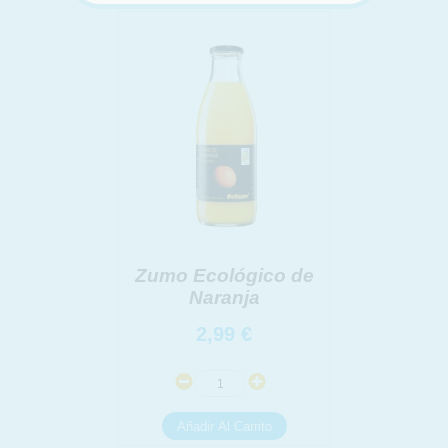
INFORMACION SOBRE LA PROTECCIÓN DE TUS
DATOS
Responsable:
Finalidad:
Legitimación:
Destinatarios:
Derechos:
link
Información adicional
link
Zumo Ecológico de
Naranja
2,99
€